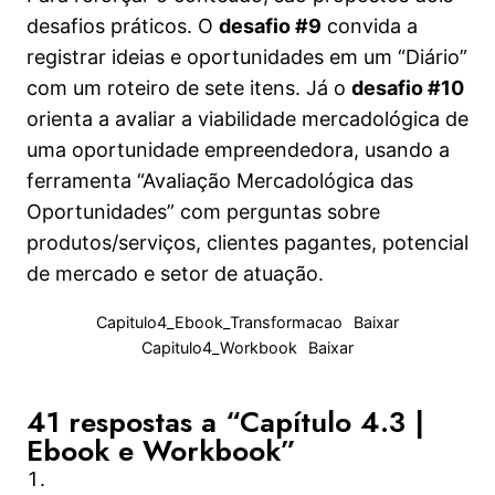
empreendedorismo social
desafios práticos. O
desafio #9
convida a
Capítulo 6.2 | Formatação jurídica no
Visualização
registrar ideias e oportunidades em um “Diário”
empreendedorismo social
com um roteiro de sete itens. Já o
desafio #10
Capítulo 6.3 | Ebook e workbook
Visualização
orienta a avaliar a viabilidade mercadológica de
uma oportunidade empreendedora, usando a
Live 6 | Oportunidades de mercado no
Visualização
empreendedorismo social
ferramenta “Avaliação Mercadológica das
Oportunidades” com perguntas sobre
Capítulo Extra | Construindo um
Visualização
produtos/serviços, clientes pagantes, potencial
empreendimento social: O caso Viviane
(parte 1)
de mercado e setor de atuação.
Capítulo Extra | Construindo um
Visualização
Capitulo4_Ebook_Transformacao
Baixar
empreendimento social: O caso Viviane
(parte 2)
Capitulo4_Workbook
Baixar
Capítulo Extra | Construindo um
Visualização
empreendimento social: O caso Viviane
41 respostas a “Capítulo 4.3 |
(parte 3)
Ebook e Workbook”
Capítulo Extra | Ebook
Visualização