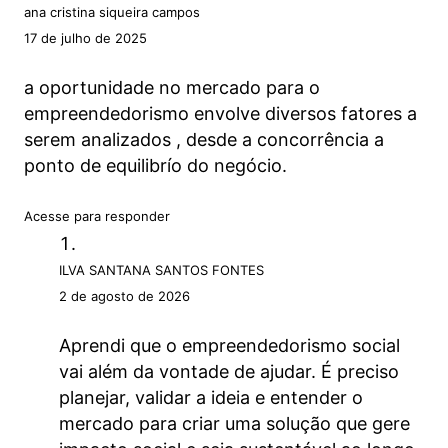
ana cristina siqueira campos
Live Extra | Formatação jurídica no
Visualização
empreendedorismo social
17 de julho de 2025
3. Uma Andorinha Só Não Faz Verão!
a oportunidade no mercado para o
12 aulas
empreendedorismo envolve diversos fatores a
4. Quem não é visto, não é lembrado
serem analizados , desde a concorrência a
(nem comprado)
ponto de equilibrío do negócio.
8 aulas
5. Foi linda a nossa Jornada!
Acesse para responder
3 aulas
ILVA SANTANA SANTOS FONTES
2 de agosto de 2026
Aprendi que o empreendedorismo social
vai além da vontade de ajudar. É preciso
planejar, validar a ideia e entender o
mercado para criar uma solução que gere