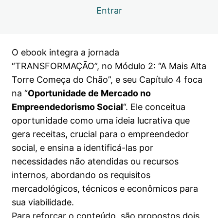
Capítulo 4.1 | Oportunidades de mercado
Visualização
no empreendedorismo social
Entrar
Capítulo 4.2 | Oportunidades de mercado
Visualização
no empreendedorismo social
O ebook integra a jornada
Capítulo 4.3 | Ebook e Workbook
Visualização
“TRANSFORMAÇÃO”, no Módulo 2: “A Mais Alta
Live 4 | Oportunidades de mercado no
Visualização
Torre Começa do Chão”, e seu Capítulo 4 foca
empreendedorismo social
na “
Oportunidade de Mercado no
Capítulo 5.1 | Modelagem de negócios no
Empreendedorismo Social
“. Ele conceitua
Visualização
empreendedorismo social
oportunidade como uma ideia lucrativa que
gera receitas, crucial para o empreendedor
Capítulo 5.2 | Modelagem de negócios no
Visualização
empreendedorismo social
social, e ensina a identificá-las por
necessidades não atendidas ou recursos
Capítulo 5.3 | Ebook e Workbook
Visualização
internos, abordando os requisitos
Live 5 | Oportunidades de mercado no
Visualização
mercadológicos, técnicos e econômicos para
empreendedorismo social
sua viabilidade.
Capítulo 6.1 | Formatação jurídica no
Visualização
Para reforçar o conteúdo, são propostos dois