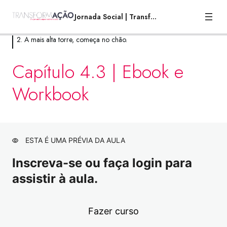
Jornada Social | TransformAção
2. A mais alta torre, começa no chão.
1. Por que você está aqui?
Capítulo 4.3 | Ebook e
8 aulas
Workbook
2. A mais alta torre, começa no chão.
Capítulo 3.1 | Estratégia para transformação
Visualização
social
ESTA É UMA PRÉVIA DA AULA
Capítulo 3.2 | Estratégia para
Visualização
transformação social
Inscreva-se ou faça login para
assistir à aula.
Capítulo 3.3 | Ebook e Workbook
Visualização
Live 3 | Você Empreendedora ou
Visualização
Empreendedor Social?
Fazer curso