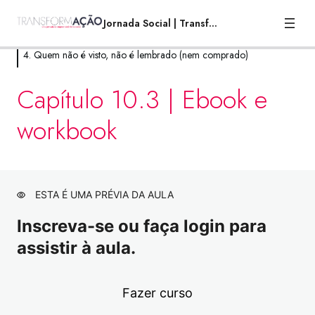
Jornada Social | TransformAção
4. Quem não é visto, não é lembrado (nem comprado)
1. Por que você está aqui?
Capítulo 10.3 | Ebook e
8 aulas
workbook
2. A mais alta torre, começa no chão.
21 aulas
3. Uma Andorinha Só Não Faz Verão!
12 aulas
ESTA É UMA PRÉVIA DA AULA
4. Quem não é visto, não é lembrado
Inscreva-se ou faça login para
(nem comprado)
assistir à aula.
Capítulo 10.1 | Marketing e vendas para o
Visualização
empreendedorismo social
Fazer curso
Capítulo 10.2 | Marketing e vendas para o
Visualização