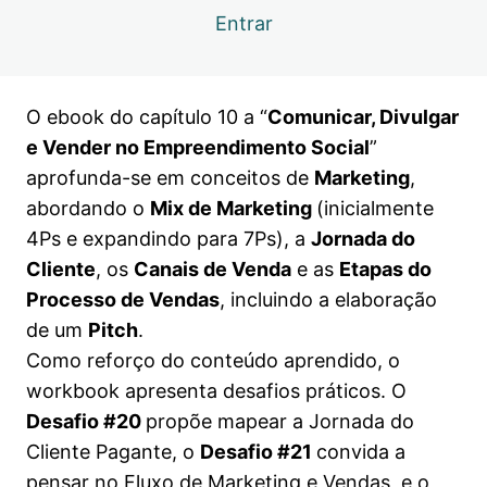
empreendedorismo social
Entrar
Capítulo 10.3 | Ebook e workbook
Visualização
Live 10 | Marketing e vendas para o
Visualização
O ebook do capítulo 10 a “
Comunicar, Divulgar
empreendedorismo social
e Vender no Empreendimento Social
”
Capítulo 11.1 | Escalando o impacto positivo
Visualização
aprofunda-se em conceitos de
Marketing
,
abordando o
Mix de Marketing
(inicialmente
Capítulo 11.2 | Escalando o impacto positivo
Visualização
4Ps e expandindo para 7Ps), a
Jornada do
Capítulo 11.3 | Ebook e workbook
Visualização
Cliente
, os
Canais de Venda
e as
Etapas do
Processo de Vendas
, incluindo a elaboração
Live 11 | Escalando o impacto positivo
Visualização
5. Foi linda a nossa Jornada!
de um
Pitch
.
Como reforço do conteúdo aprendido, o
3 aulas
workbook apresenta desafios práticos. O
Desafio #20
propõe mapear a Jornada do
Cliente Pagante, o
Desafio #21
convida a
pensar no Fluxo de Marketing e Vendas, e o