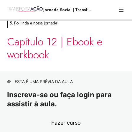
Jornada Social | TransformAção
5. Foi linda a nossa Jornada!
1. Por que você está aqui?
Capítulo 12 | Ebook e
8 aulas
workbook
2. A mais alta torre, começa no chão.
21 aulas
3. Uma Andorinha Só Não Faz Verão!
12 aulas
ESTA É UMA PRÉVIA DA AULA
4. Quem não é visto, não é lembrado
Inscreva-se ou faça login para
(nem comprado)
assistir à aula.
8 aulas
5. Foi linda a nossa Jornada!
Fazer curso
Capítulo 12 | Encerramento
Visualização