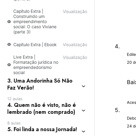
Capítulo Extra |
Visualização
Construindo um
empreendimento
social: O caso Viviane
(parte 3)
Capítulo Extra | Ebook
Visualização
Edil
Live Extra |
Visualização
Formatação jurídica no
20 d
empreendedorismo
social
3. Uma Andorinha Só Não
Bai
Faz Verão!
12 aulas
Aces
4. Quem não é visto, não é
lembrado (nem comprado)
Debo
8 aulas
24 d
5. Foi linda a nossa Jornada!