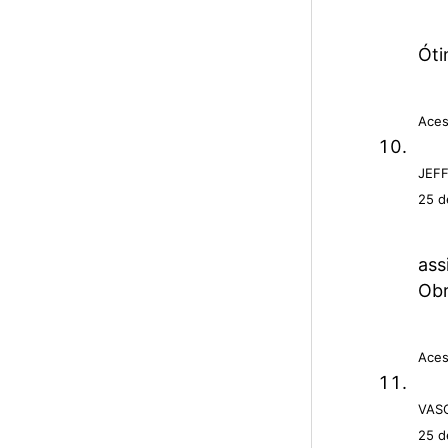
Óti
Aces
JEF
25 d
ass
Obr
Aces
VAS
25 d