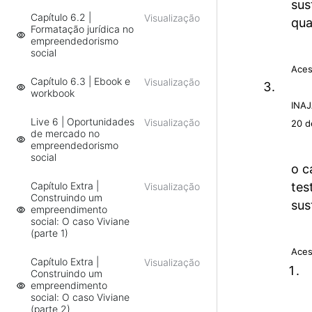
sus
Capítulo 6.2 |
Visualização
qua
Formatação jurídica no
empreendedorismo
social
Aces
Capítulo 6.3 | Ebook e
Visualização
workbook
INA
Live 6 | Oportunidades
Visualização
20 d
de mercado no
empreendedorismo
social
o c
tes
Capítulo Extra |
Visualização
Construindo um
sus
empreendimento
social: O caso Viviane
(parte 1)
Aces
Capítulo Extra |
Visualização
Construindo um
empreendimento
social: O caso Viviane
(parte 2)