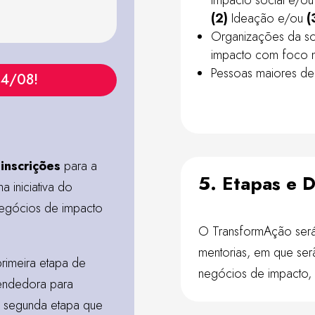
(2)
Ideação e/ou
(
Organizações da soc
impacto com foco na
Pessoas maiores de 
04/08!
inscrições
para a
5. Etapas e 
ma iniciativa do
negócios de impacto
O TransformAção será 
mentorias, em que se
primeira etapa de
negócios de impacto, 
endedora para
a segunda etapa que