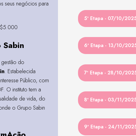
os seus negócios para
5ª Etapa - 07/10/202
R$5.000
o Sabin
6ª Etapa - 13/10/202
a gestão do
in
. Estabelecida
7ª Etapa - 28/10/202
nteresse Público, com
. O instituto tem a
ualidade de vida, do
8ª Etapa - 03/11/202
 onde o Grupo Sabin
9ª Etapa - 24/11/202
ormAção