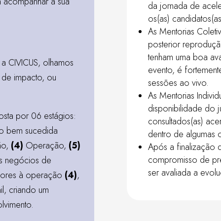
a acompanhar a sua
da jornada de acel
os(as) candidatos(as
As Mentorias Coleti
posterior reproduçã
tenham uma boa ava
m a
CIVICUS
, olhamos
evento, é fortemen
 de impacto, ou
sessões ao vivo.
As Mentorias Indiv
disponibilidade do 
sta por 06 estágios:
consultados(as) ace
do bem sucedida
dentro de algumas 
ão,
(4)
Operação,
(5)
Após a finalização d
compromisso de pr
is negócios de
ser avaliada a evol
riores à operação
(4)
,
nil, criando um
olvimento.