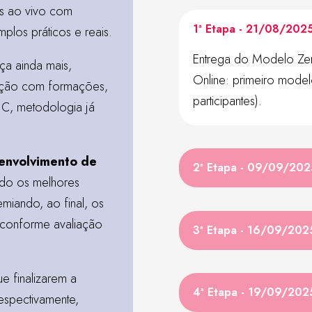
s ao vivo com
1ª Etapa - 21/08/202
los práticos e reais.
Entrega do Modelo Zer
ça ainda mais,
Online: primeiro mode
ração com formações,
participantes).
C, metodologia já
senvolvimento de
2ª Etapa - 09/09/202
ndo os melhores
iando, ao final, os
, conforme avaliação
3ª Etapa - 16/09/202
e finalizarem a
4ª Etapa - 19/09/202
respectivamente,