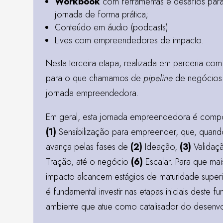
Workbook
com ferramentas e desafios par
jornada de forma prática;
Conteúdo em áudio (podcasts)
Lives com empreendedores de impacto.
Nesta terceira etapa, realizada em parceria co
para o que chamamos de
pipeline
de negócios
jornada empreendedora.
Em geral, esta jornada empreendedora é compo
(1)
Sensibilização para empreender, que, quan
avança pelas fases de
(2)
Ideação,
(3)
Validaç
Tração, até o negócio
(6)
Escalar. Para que ma
impacto alcancem estágios de maturidade supe
é fundamental investir nas etapas iniciais deste fu
ambiente que atue como catalisador do desenv