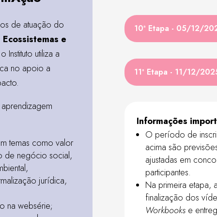
icos de atuação do
10ª Etapa - 05/12/20
e Ecossistemas e
 Instituto utiliza a
mica no apoio a
11ª Etapa - 11/12/202
acto.
e aprendizagem
Informações import
O período de inscr
am temas como valor
acima são previsõe
o de negócio social,
ajustadas em concor
mbiental,
participantes.
alização jurídica,
Na primeira etapa, a
finalização dos víd
o na websérie;
Workbooks
e entreg