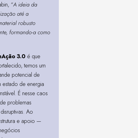
bin, “
A ideia da
lização até a
aterial robusto
ente, formando-a como
mAção 3.0
é que
rtalecido, temos um
rande potencial de
em estado de energia
instável. É nesse caos
o de problemas
disruptivas. Ao
strutura e apoio —
 negócios