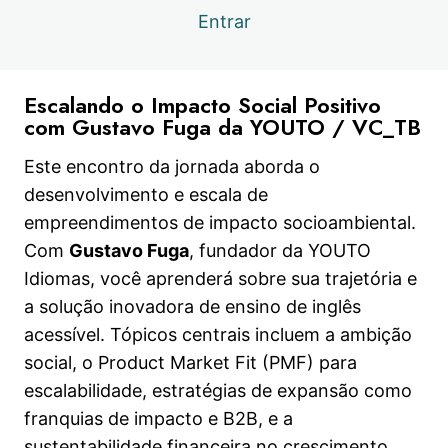
empreendedorismo social
Entrar
Capítulo 10.3 | Ebook e workbook
Visualização
Live 10 | Marketing e vendas para o
Visualização
Escalando o Impacto Social Positivo
empreendedorismo social
com Gustavo Fuga da YOUTO / VC_TB
Capítulo 11.1 | Escalando o impacto positivo
Visualização
Este encontro da jornada aborda o
Capítulo 11.2 | Escalando o impacto positivo
desenvolvimento e escala de
Visualização
empreendimentos de impacto socioambiental.
Capítulo 11.3 | Ebook e workbook
Visualização
Com
Gustavo Fuga
, fundador da YOUTO
Live 11 | Escalando o impacto positivo
Idiomas, você aprenderá sobre sua trajetória e
Visualização
5. Foi linda a nossa Jornada!
a solução inovadora de ensino de inglês
acessível. Tópicos centrais incluem a ambição
3 aulas
social, o Product Market Fit (PMF) para
escalabilidade, estratégias de expansão como
franquias de impacto e B2B, e a
sustentabilidade financeira no crescimento.