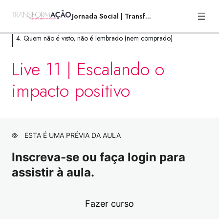
Jornada Social | TransformAção
4. Quem não é visto, não é lembrado (nem comprado)
1. Por que você está aqui?
Live 11 | Escalando o
8 aulas
impacto positivo
2. A mais alta torre, começa no chão.
21 aulas
3. Uma Andorinha Só Não Faz Verão!
12 aulas
ESTA É UMA PRÉVIA DA AULA
4. Quem não é visto, não é lembrado
Inscreva-se ou faça login para
(nem comprado)
assistir à aula.
Capítulo 10.1 | Marketing e vendas para o
Visualização
empreendedorismo social
Fazer curso
Capítulo 10.2 | Marketing e vendas para o
Visualização