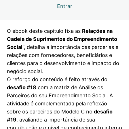
Live 7 | Apoio institucional para o
Visualização
Entrar
empreendimento social
Capítulo 8.1 | Gestão financeira para
Visualização
empreendedores sociais
O ebook deste capítulo fixa as
Relações na
Capítulo 8.2 | Gestão financeira para
Visualização
Cadeia de Suprimentos do Empreendimento
empreendedores sociais
Social
“, detalha a importância das parcerias e
Capítulo 8.3 | Ebook e workbook
Visualização
relações com fornecedores, beneficiários e
clientes para o desenvolvimento e impacto do
Live 8 | Gestão financeira para
Visualização
empreendedores sociais
negócio social.
O reforço do conteúdo é feito através do
Capítulo 9.1 | Parcerias essenciais no
Visualização
empreendedorismo social
desafio #18
com a matriz de Análise os
Parceiros do seu Empreendimento Social. A
Capítulo 9.2 | Parcerias essenciais no
Visualização
empreendedorismo social
atividade é complementada pela reflexão
sobre os parceiros do Modelo C no
desafio
Capítulo 9.3 | Ebook e workbook
Visualização
#19
, avaliando a importância de sua
Live 9 | Parcerias essenciais no
Visualização
contribuição e o nível de conhecimento interno