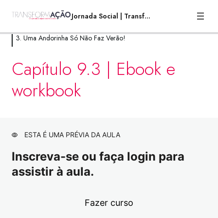
Jornada Social | TransformAção
3. Uma Andorinha Só Não Faz Verão!
1. Por que você está aqui?
Capítulo 9.3 | Ebook e
8 aulas
workbook
2. A mais alta torre, começa no chão.
21 aulas
3. Uma Andorinha Só Não Faz Verão!
ESTA É UMA PRÉVIA DA AULA
Capítulo 7.1 | Apoio institucional para o
Visualização
empreendimento social
Inscreva-se ou faça login para
assistir à aula.
Capítulo 7.2 | Apoio institucional para o
Visualização
empreendimento social
Capítulo 7.3 | Ebook e workbook
Visualização
Fazer curso