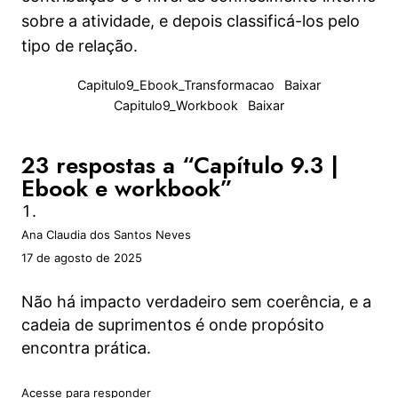
empreendedorismo social
sobre a atividade, e depois classificá-los pelo
4. Quem não é visto, não é lembrado
tipo de relação.
(nem comprado)
Capitulo9_Ebook_Transformacao
Baixar
8 aulas
5. Foi linda a nossa Jornada!
Capitulo9_Workbook
Baixar
3 aulas
23 respostas a “Capítulo 9.3 |
Ebook e workbook”
Ana Claudia dos Santos Neves
17 de agosto de 2025
Não há impacto verdadeiro sem coerência, e a
cadeia de suprimentos é onde propósito
encontra prática.
Acesse para responder