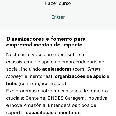
Live 7 | Apoio institucional para o
Visualização
Fazer curso
empreendimento social
Capítulo 8.1 | Gestão financeira para
Visualização
Entrar
empreendedores sociais
Capítulo 8.2 | Gestão financeira para
Visualização
empreendedores sociais
Dinamizadores e fomento para
empreendimentos de impacto
Capítulo 8.3 | Ebook e workbook
Visualização
Nesta aula, você aprenderá sobre o
Live 8 | Gestão financeira para
Visualização
ecossistema de apoio ao empreendedorismo
empreendedores sociais
social, incluindo
aceleradoras
(com “
Smart
Capítulo 9.1 | Parcerias essenciais no
Visualização
Money
” e mentorias),
organizações de apoio
e
empreendedorismo social
hubs
(conexão/aceleração).
Capítulo 9.2 | Parcerias essenciais no
Visualização
Exploraremos quatro mecanismos de fomento
empreendedorismo social
cruciais: Centelha, BNDES Garagem, Inovativa,
Capítulo 9.3 | Ebook e workbook
Visualização
e Inova Amazônia. Entenderá os tipos de
suporte:
capacitação
e
mentoria
.
Live 9 | Parcerias essenciais no
Visualização