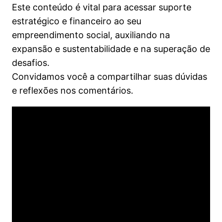
empreendedorismo social
Este conteúdo é vital para acessar suporte
4. Quem não é visto, não é lembrado
estratégico e financeiro ao seu
(nem comprado)
empreendimento social, auxiliando na
expansão e sustentabilidade e na superação de
8 aulas
5. Foi linda a nossa Jornada!
desafios.
Convidamos você a compartilhar suas dúvidas
3 aulas
e reflexões nos comentários.