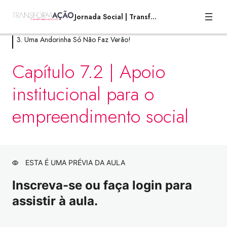
Jornada Social | TransformAção
3. Uma Andorinha Só Não Faz Verão!
1. Por que você está aqui?
Capítulo 7.2 | Apoio
8 aulas
institucional para o
2. A mais alta torre, começa no chão.
empreendimento social
21 aulas
3. Uma Andorinha Só Não Faz Verão!
Capítulo 7.1 | Apoio institucional para o
Visualização
empreendimento social
ESTA É UMA PRÉVIA DA AULA
Capítulo 7.2 | Apoio institucional para o
Visualização
Inscreva-se ou faça login para
empreendimento social
assistir à aula.
Capítulo 7.3 | Ebook e workbook
Visualização