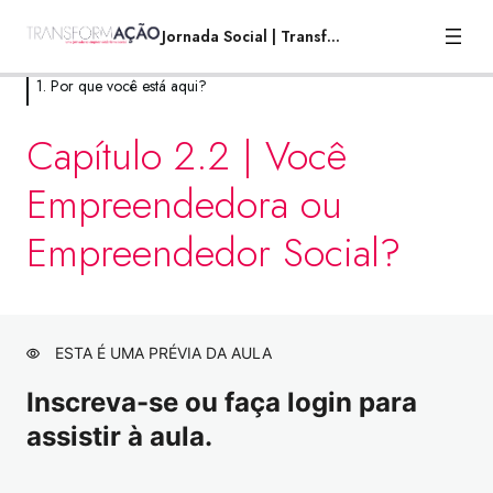
Jornada Social | TransformAção
1. Por que você está aqui?
1. Por que você está aqui?
Capítulo 2.2 | Você
Empreendedora ou
Capítulo 1.1 | Por que empreendedorismo
Visualização
social?
Empreendedor Social?
Capítulo 1.2 | Por que empreendedorismo
Visualização
social?
Capítulo 1.3 | Ebook e Workbook
Visualização
ESTA É UMA PRÉVIA DA AULA
Live 1 | Por que empreendedorismo social?
Visualização
Inscreva-se ou faça login para
Capítulo 2.1 | Você Empreendedora ou
Visualização
Empreendedor Social?
assistir à aula.
Capítulo 2.2 | Você Empreendedora ou
Visualização
Empreendedor Social?