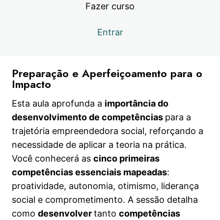
Fazer curso
Capítulo 2.3 | Ebook e Workbook
Visualização
Entrar
Live 2 | Você Empreendedora ou
Visualização
Empreendedor Social?
2. A mais alta torre, começa no chão.
Preparação e Aperfeiçoamento para o
Impacto
21 aulas
3. Uma Andorinha Só Não Faz Verão!
Esta aula aprofunda a
importância do
12 aulas
desenvolvimento de competências
para a
4. Quem não é visto, não é lembrado
trajetória empreendedora social, reforçando a
(nem comprado)
necessidade de aplicar a teoria na prática.
8 aulas
Você conhecerá as
cinco primeiras
5. Foi linda a nossa Jornada!
competências essenciais mapeadas
:
proatividade, autonomia, otimismo, liderança
3 aulas
social e comprometimento. A sessão detalha
como
desenvolver
tanto
competências